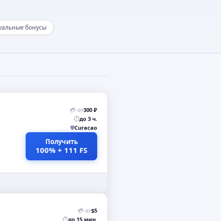
туальные бонусы
💳 от
300 ₽
⏱
до 3 ч.
🛡
Curacao
Получить
100% + 111 FS
💳 от
$5
⏱
до 15 мин.