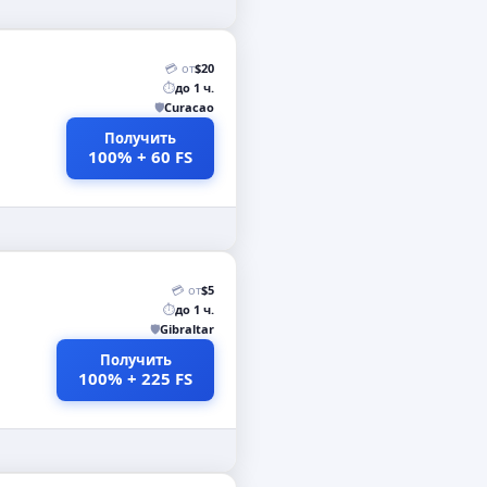
💳 от
$20
⏱
до 1 ч.
🛡
Curacao
Получить
100% + 60 FS
💳 от
$5
⏱
до 1 ч.
🛡
Gibraltar
Получить
100% + 225 FS