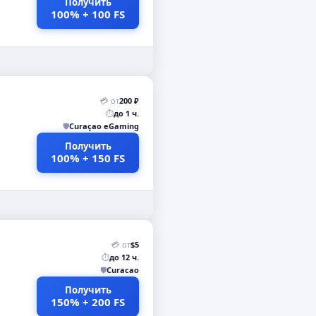
Получить
100% + 100 FS
💳 от
200 ₽
⏱
до 1 ч.
🛡
Curaçao eGaming
Получить
100% + 150 FS
💳 от
$5
⏱
до 12 ч.
🛡
Curacao
Получить
150% + 200 FS