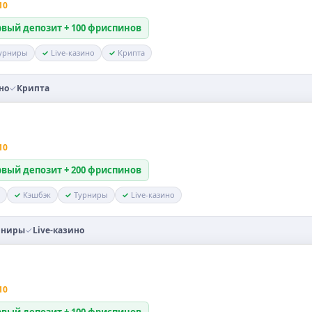
10
ервый депозит + 100 фриспинов
урниры
Live-казино
Крипта
но
✓
Крипта
10
ервый депозит + 200 фриспинов
Кэшбэк
Турниры
Live-казино
рниры
✓
Live-казино
10