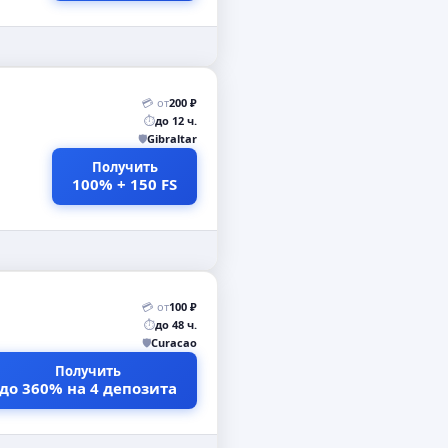
💳 от
200 ₽
⏱
до 12 ч.
🛡
Gibraltar
Получить
100% + 150 FS
💳 от
100 ₽
⏱
до 48 ч.
🛡
Curacao
Получить
до 360% на 4 депозита