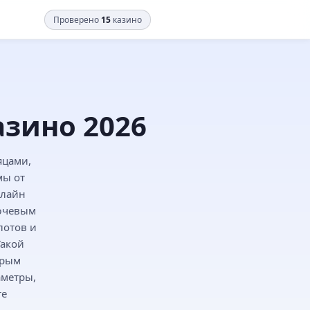
Проверено
15
казино
зино 2026
яцами,
мы от
нлайн
лючевым
лотов и
Такой
трым
аметры,
те