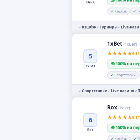
🎁 100% на п
On-X
Кэшбэк
Т
✓
Кэшбэк
✓
Турниры
✓
Live-кази
1xBet
(1хБет)
★
★
★
★
★
9.1/
5
🎁 100% на пе
1xBet
Спортставки
✓
Спортставки
✓
Live-казино
✓
Rox
(Рокс)
★
★
★
★
★
9.1/
6
🎁 150% на п
Rox
Кэшбэк
Т